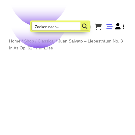
Home
/
Shop
/
Classical
/ Juan Salvato – Liebesträum No. 3
In As Op. 62 / Für Elise