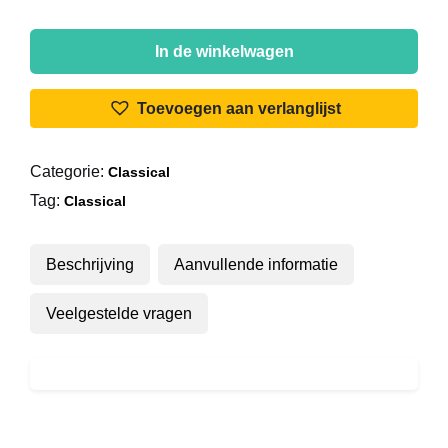
Juan
Salvato
In de winkelwagen
-
Liebesträum
Toevoegen aan verlanglijst
No.
3
Categorie:
Classical
In
Tag:
As
Classical
Op.
62
Beschrijving
Aanvullende informatie
/
Für
Veelgestelde vragen
Elise
aantal