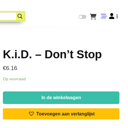
K.i.D. – Don’t Stop
€
6.16
Op voorraad
K.i.D.
-
In de winkelwagen
Don't
Stop
Toevoegen aan verlanglijst
aantal