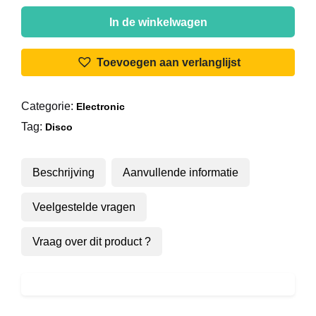
Karen
Silver
In de winkelwagen
-
Clean
Toevoegen aan verlanglijst
Up
Woman
Categorie:
Electronic
aantal
Tag:
Disco
Beschrijving
Aanvullende informatie
Veelgestelde vragen
Vraag over dit product ?