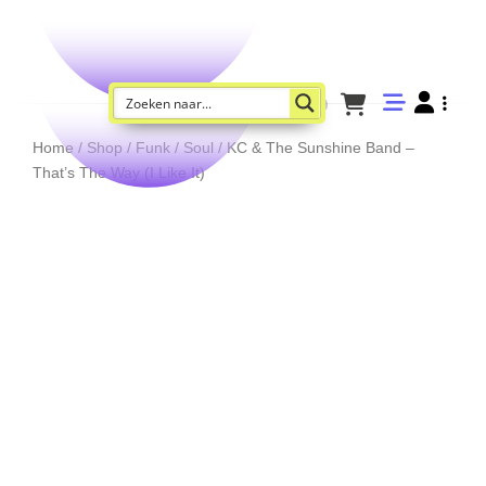
Home
/
Shop
/
Funk / Soul
/ KC & The Sunshine Band –
That’s The Way (I Like It)