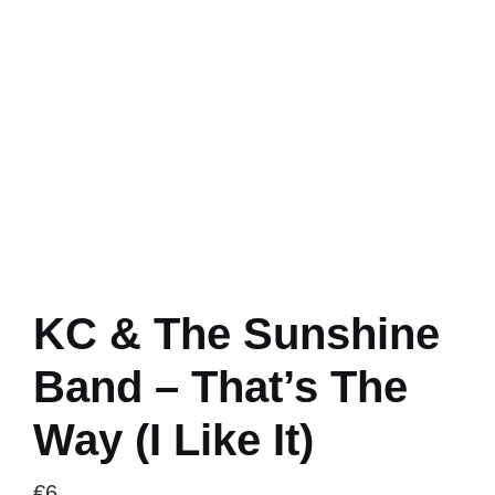
KC & The Sunshine
Band – That’s The
Way (I Like It)
€
6