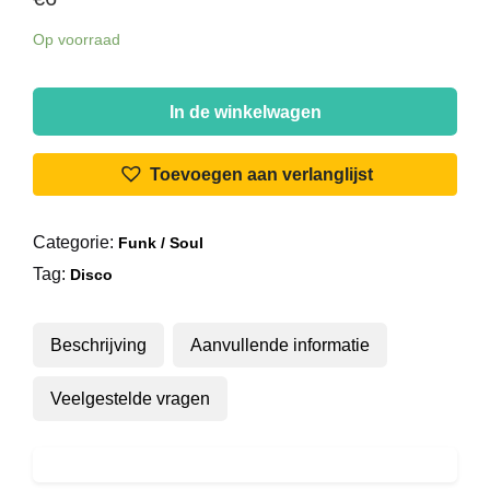
Op voorraad
KC
&
In de winkelwagen
The
Sunshine
Toevoegen aan verlanglijst
Band
-
Categorie:
Funk / Soul
That's
Tag:
The
Disco
Way
(I
Beschrijving
Aanvullende informatie
Like
It)
Veelgestelde vragen
aantal