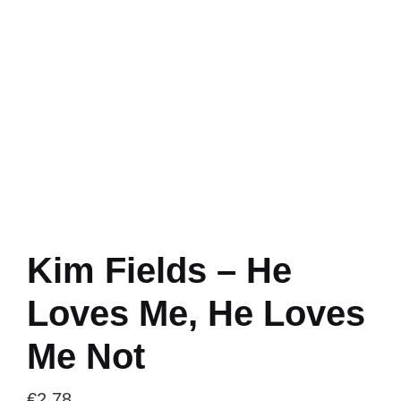
Kim Fields – He
Loves Me, He Loves
Me Not
€
2.78