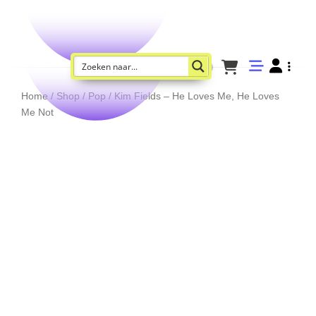
Home
/
Shop
/
Pop
/ Kim Fields – He Loves Me, He Loves
Me Not