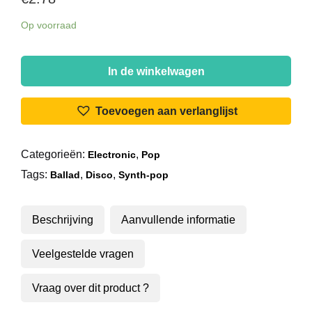
Op voorraad
Kim
Fields
In de winkelwagen
-
He
Toevoegen aan verlanglijst
Loves
Me,
Categorieën:
,
Electronic
Pop
He
Tags:
,
,
Loves
Ballad
Disco
Synth-pop
Me
Not
Beschrijving
Aanvullende informatie
aantal
Veelgestelde vragen
Vraag over dit product ?