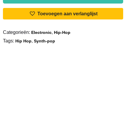
-
What
Toevoegen aan verlanglijst
Have
I
Categorieën:
,
Electronic
Hip-Hop
Done
Tags:
,
For
Hip Hop
Synth-pop
You
Lately?
aantal