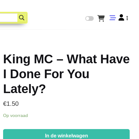
King MC – What Have
I Done For You
Lately?
€
1.50
Op voorraad
King
MC
In de winkelwagen