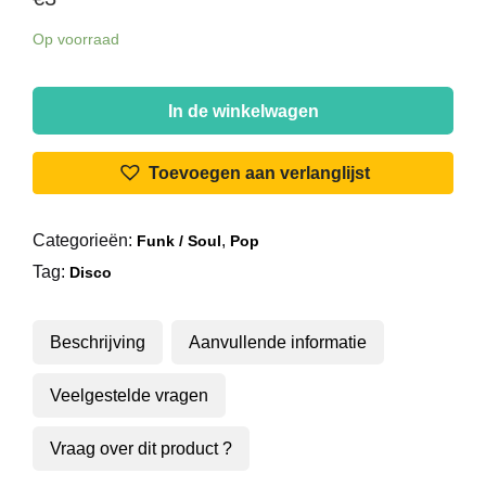
Op voorraad
Kool
&
In de winkelwagen
The
Gang
Toevoegen aan verlanglijst
-
Het
Categorieën:
,
Funk / Soul
Pop
Beste
Tag:
Van
Disco
Kool
&
Beschrijving
Aanvullende informatie
Gang
aantal
Veelgestelde vragen
Vraag over dit product ?