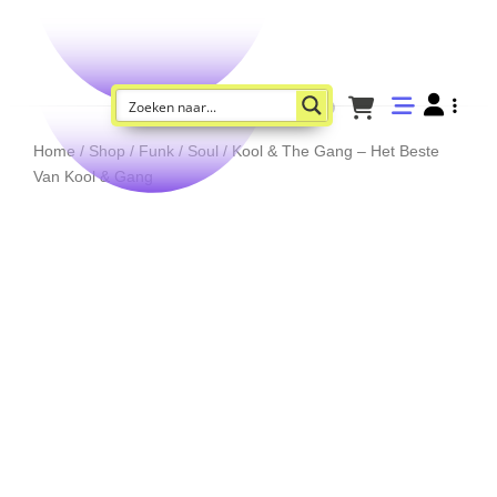
Home
/
Shop
/
Funk / Soul
/ Kool & The Gang – Het Beste
Van Kool & Gang