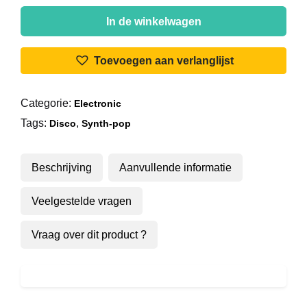
Kylie
Minogue
In de winkelwagen
-
Never
Toevoegen aan verlanglijst
Too
Late
Categorie:
Electronic
aantal
Tags:
,
Disco
Synth-pop
Beschrijving
Aanvullende informatie
Veelgestelde vragen
Vraag over dit product ?