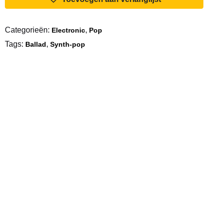
On
My
Categorieën:
,
Electronic
Pop
Pillow
Tags:
,
aantal
Ballad
Synth-pop