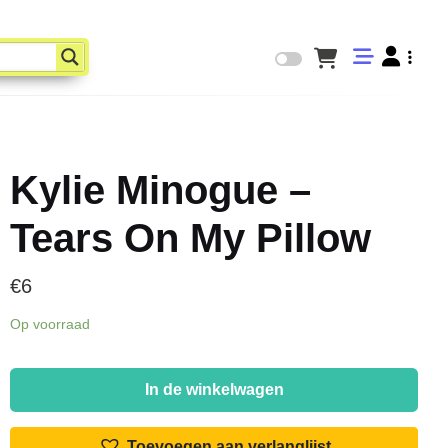
Kylie Minogue –
Tears On My Pillow
€
6
Op voorraad
Kylie
Minogue
In de winkelwagen
-
Tears
Toevoegen aan verlanglijst