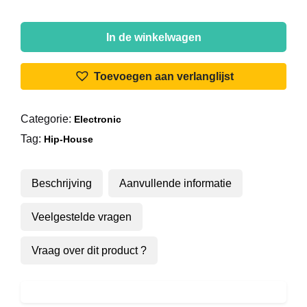
Lex
van
In de winkelwagen
Coeverden
-
Toevoegen aan verlanglijst
Hip
House
Categorie:
Electronic
Mix
Tag:
aantal
Hip-House
Beschrijving
Aanvullende informatie
Veelgestelde vragen
Vraag over dit product ?