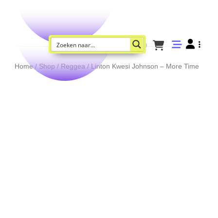
Home
/
Shop
/
Reggea
/ Linton Kwesi Johnson – More Time