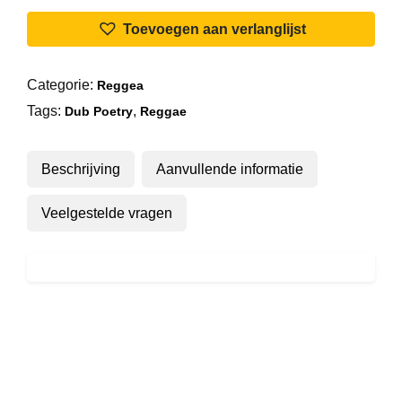
-
Toevoegen aan verlanglijst
More
Time
Categorie:
Reggea
aantal
Tags:
,
Dub Poetry
Reggae
Beschrijving
Aanvullende informatie
Veelgestelde vragen