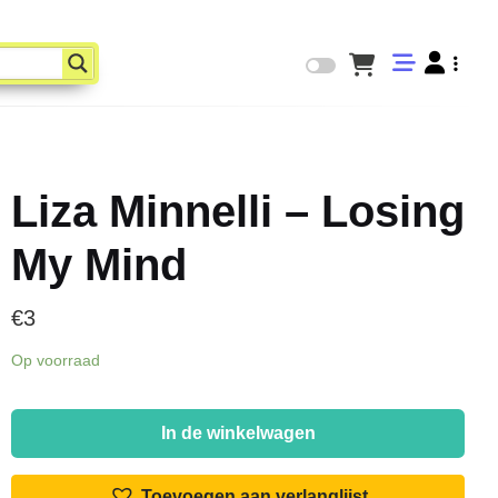
Liza Minnelli – Losing
My Mind
€
3
Op voorraad
Liza
Minnelli
In de winkelwagen
-
Losing
Toevoegen aan verlanglijst