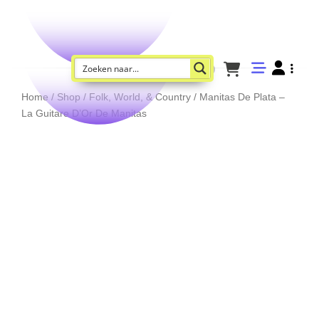
Home
/
Shop
/
Folk, World, & Country
/ Manitas De Plata –
La Guitare D’Or De Manitas