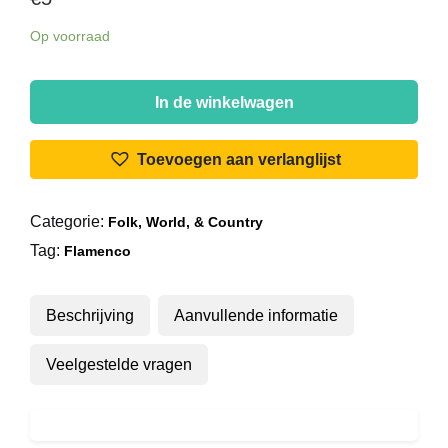
Op voorraad
Manitas
De
In de winkelwagen
Plata
-
Toevoegen aan verlanglijst
La
Guitare
Categorie:
Folk, World, & Country
D'Or
Tag:
De
Flamenco
Manitas
aantal
Beschrijving
Aanvullende informatie
Veelgestelde vragen