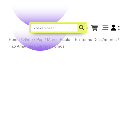
Home
/
Shop
/
Pop
/ Marco Paulo – Eu Tenho Dois Amores /
Tão Amantes Que Nós Fomos