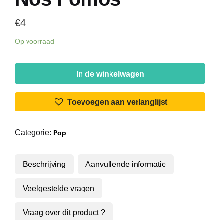
€
4
Op voorraad
Marco
Paulo
In de winkelwagen
-
Eu
Toevoegen aan verlanglijst
Tenho
Dois
Categorie:
Pop
Amores
/
Tão
Beschrijving
Aanvullende informatie
Amantes
Que
Veelgestelde vragen
Nós
Fomos
Vraag over dit product ?