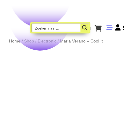
Home
/
Shop
/
Electronic
/ Maria Verano – Cool It