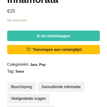
€
25
Op voorraad
Marino
Marini
In de winkelwagen
Ed
Il
Toevoegen aan verlanglijst
Suo
Quartetto
Categorieën:
,
Jazz
Pop
-
Tag:
Amen
Twist
Twist
/
Beschrijving
Aanvullende informatie
Tanto
Innamorata
Veelgestelde vragen
aantal