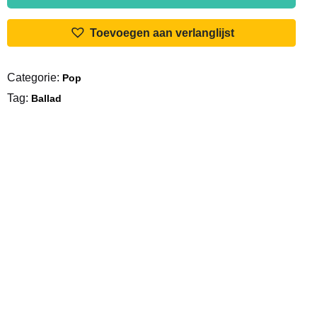
Fiesta
/
Toevoegen aan verlanglijst
Liefde
En
Categorie:
Pop
Zonneschijn
Tag:
aantal
Ballad