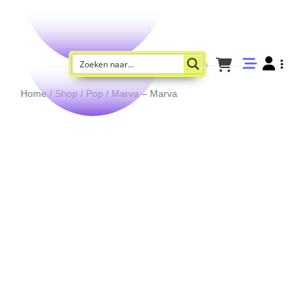
Home
/
Shop
/
Pop
/ Marva – Marva