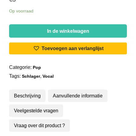
Op voorraad
Marva
-
In de winkelwagen
Met
Marva
Toevoegen aan verlanglijst
Op
Een
Categorie:
Pop
Eiland
Tags:
,
In
Schlager
Vocal
Groen
En
Beschrijving
Aanvullende informatie
Blauw
aantal
Veelgestelde vragen
Vraag over dit product ?