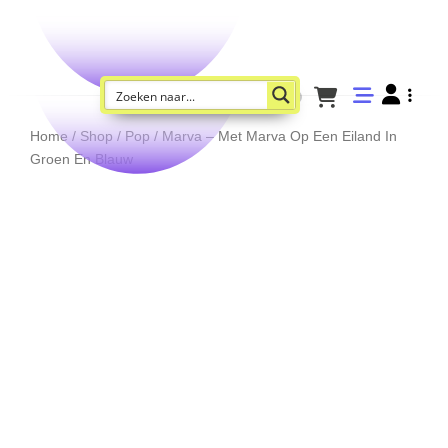
Home
/
Shop
/
Pop
/ Marva – Met Marva Op Een Eiland In
Groen En Blauw