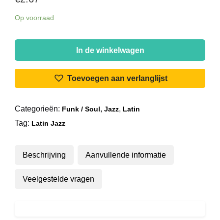
Op voorraad
Massada
(2)
In de winkelwagen
-
I
Toevoegen aan verlanglijst
Never
Had
Categorieën:
,
,
Funk / Soul
Jazz
Latin
A
Tag:
Love
Latin Jazz
Like
This
Beschrijving
Aanvullende informatie
Before
aantal
Veelgestelde vragen