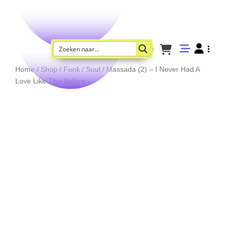
Home
/
Shop
/
Funk / Soul
/ Massada (2) – I Never Had A
Love Like This Before