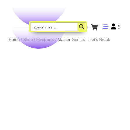
Home
/
Shop
/
Electronic
/ Master Genius – Let’s Break