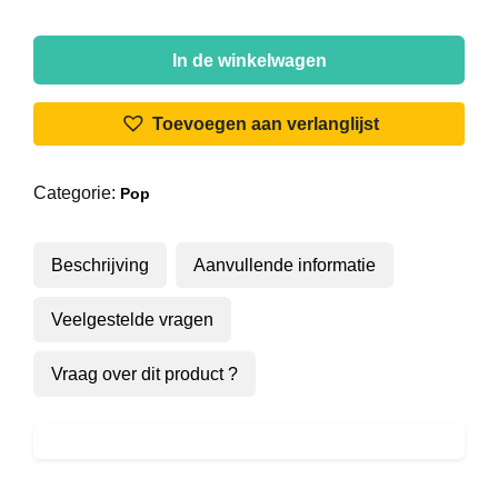
Micha
Marah
In de winkelwagen
-
En
Toevoegen aan verlanglijst
Ik
Blijf
Categorie:
Pop
van
Je
Houden
Beschrijving
Aanvullende informatie
aantal
Veelgestelde vragen
Vraag over dit product ?