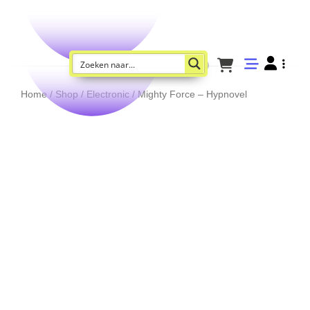
Home
/
Shop
/
Electronic
/ Mighty Force – Hypnovel