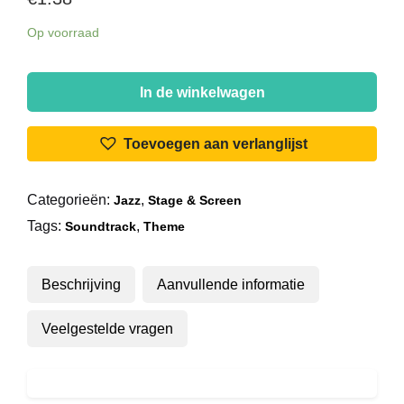
Op voorraad
Mikis
Theodorakis
In de winkelwagen
-
Bande
Toevoegen aan verlanglijst
Originale
Du
Categorieën:
,
Jazz
Stage & Screen
Film
Tags:
,
Zorba
Soundtrack
Theme
Le
Grec
Beschrijving
Aanvullende informatie
aantal
Veelgestelde vragen