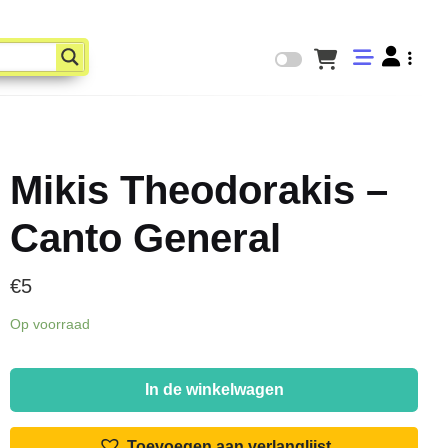
Mikis Theodorakis –
Canto General
€
5
Op voorraad
Mikis
Theodorakis
In de winkelwagen
-
Canto
Toevoegen aan verlanglijst