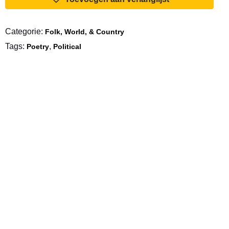
General
aantal
Categorie:
Folk, World, & Country
Tags:
,
Poetry
Political