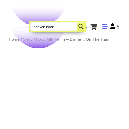
Home
/
Shop
/
Pop
/ Milli Vanilli – Blame It On The Rain