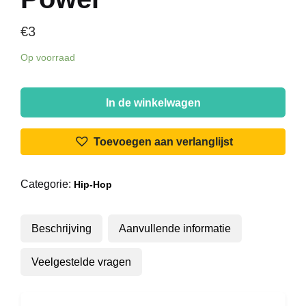
€
3
Op voorraad
Molecular
Beats
In de winkelwagen
Squadron
-
Toevoegen aan verlanglijst
Coming
By
Categorie:
Hip-Hop
Storm
/
Transmit
Beschrijving
Aanvullende informatie
Power
aantal
Veelgestelde vragen