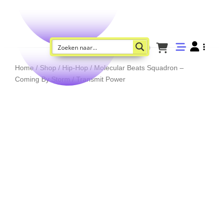
Home
/
Shop
/
Hip-Hop
/ Molecular Beats Squadron –
Coming By Storm / Transmit Power