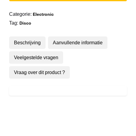
Cold
As
Categorie:
Electronic
Ice
Tag:
aantal
Disco
Beschrijving
Aanvullende informatie
Veelgestelde vragen
Vraag over dit product ?