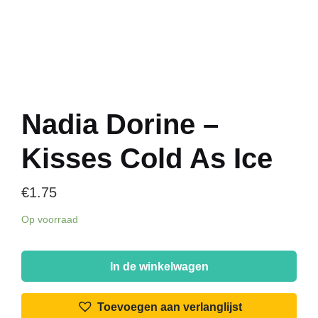
Nadia Dorine –
Kisses Cold As Ice
€
1.75
Op voorraad
Nadia
Dorine
In de winkelwagen
-
Kisses
Toevoegen aan verlanglijst