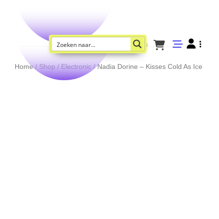
Home
/
Shop
/
Electronic
/ Nadia Dorine – Kisses Cold As Ice