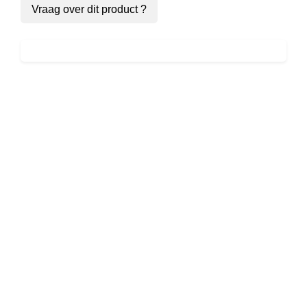
Vraag over dit product ?
Reneé Rapp
– Snow
Angel