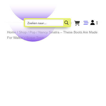
Home
/
Shop
/
Pop
/ Nancy Sinatra – These Boots Are Made
For Walkin’ / Sugar Town