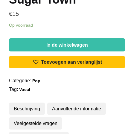
€
15
Op voorraad
Nancy
Sinatra
In de winkelwagen
-
These
Toevoegen aan verlanglijst
Boots
Are
Categorie:
Pop
Made
Tag:
For
Vocal
Walkin'
/
Beschrijving
Aanvullende informatie
Sugar
Town
Veelgestelde vragen
aantal