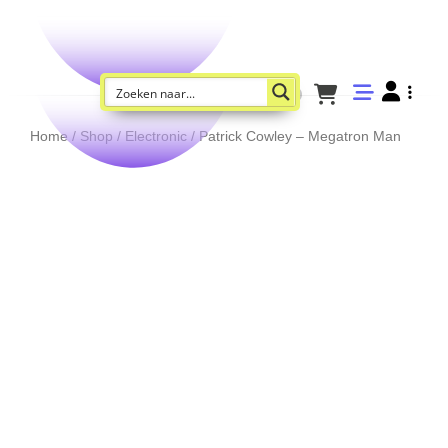
Home
/
Shop
/
Electronic
/ Patrick Cowley – Megatron Man