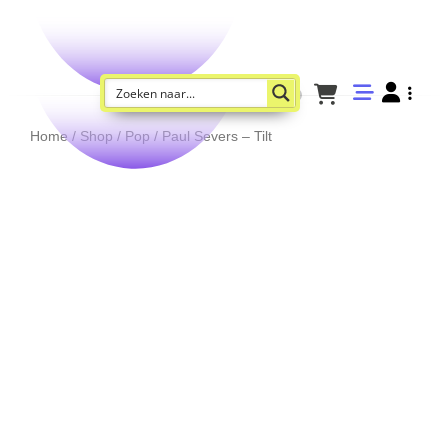
Home
/
Shop
/
Pop
/ Paul Severs – Tilt