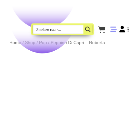
Home
/
Shop
/
Pop
/ Peppino Di Capri – Roberta