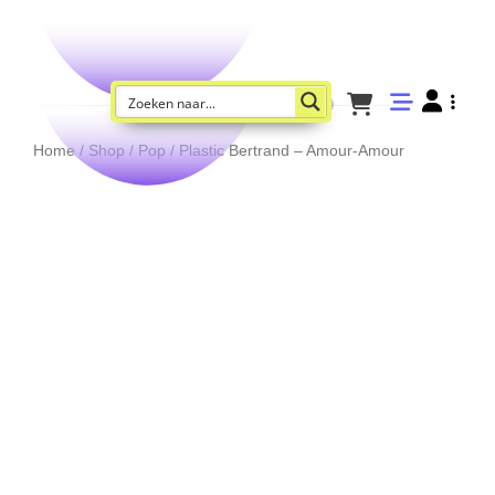
Home
/
Shop
/
Pop
/ Plastic Bertrand – Amour-Amour