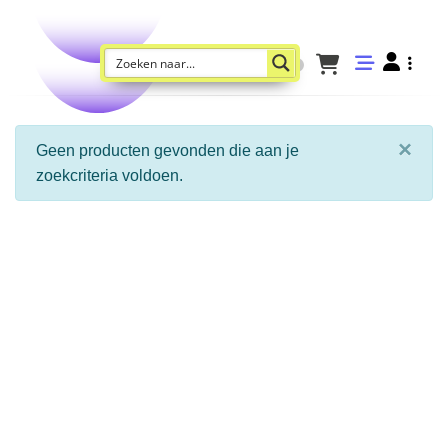
×
Geen producten gevonden die aan je
zoekcriteria voldoen.