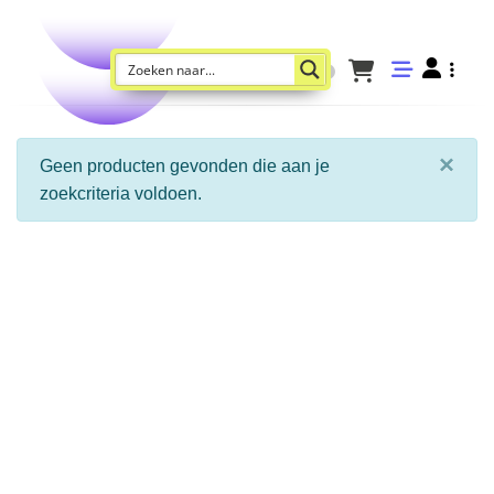
×
Geen producten gevonden die aan je
zoekcriteria voldoen.