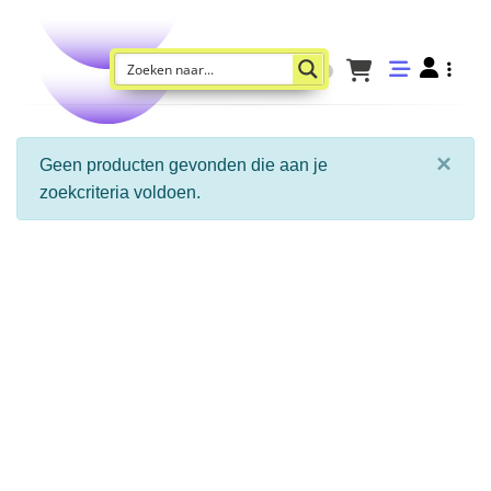
×
Geen producten gevonden die aan je
zoekcriteria voldoen.