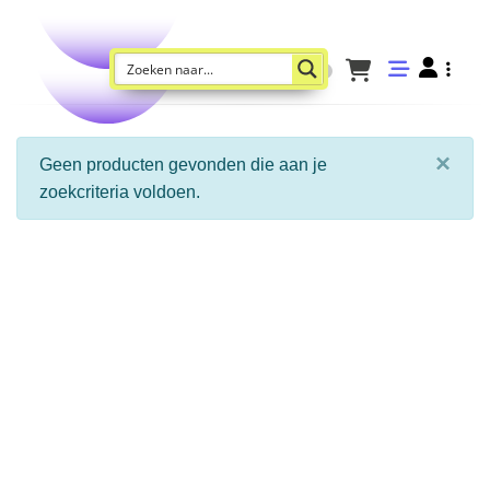
×
Geen producten gevonden die aan je
zoekcriteria voldoen.