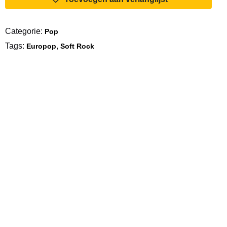
Love
Of
Categorie:
Pop
The
Tags:
,
Year
Europop
Soft Rock
aantal