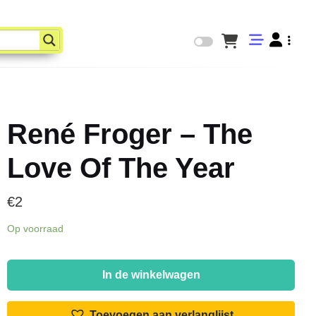
René Froger – The
Love Of The Year
€
2
Op voorraad
René
Froger
In de winkelwagen
-
The
Toevoegen aan verlanglijst