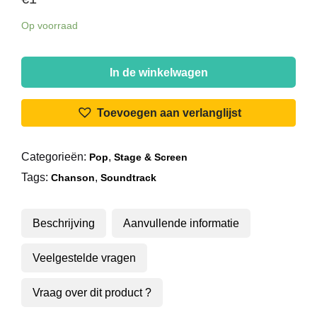
Op voorraad
Richard
Gotainer
In de winkelwagen
-
Le
Toevoegen aan verlanglijst
Sampa
/
Categorieën:
,
Pop
Stage & Screen
Poil
Tags:
,
Au
Chanson
Soundtrack
Tableau
aantal
Beschrijving
Aanvullende informatie
Veelgestelde vragen
Vraag over dit product ?