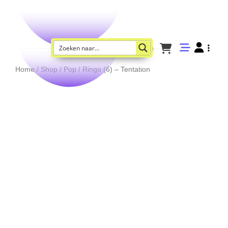
Home
/
Shop
/
Pop
/ Ringo (6) – Tentation