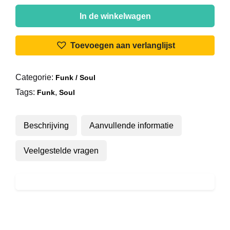
Rose
Royce
In de winkelwagen
-
Wishing
Toevoegen aan verlanglijst
On
A
Categorie:
Funk / Soul
Star
Tags:
,
aantal
Funk
Soul
Beschrijving
Aanvullende informatie
Veelgestelde vragen