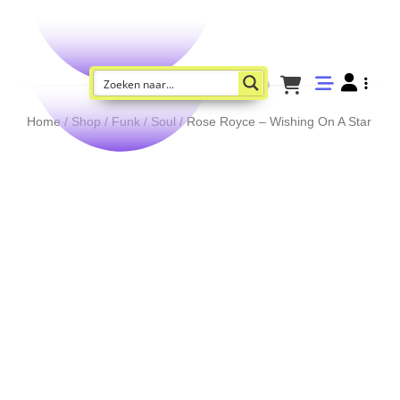
Home
/
Shop
/
Funk / Soul
/ Rose Royce – Wishing On A Star