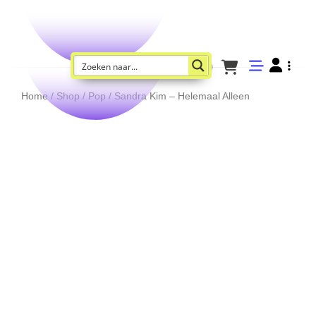
Home
/
Shop
/
Pop
/ Sandra Kim – Helemaal Alleen