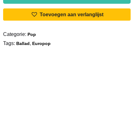
Natural
(2)
Toevoegen aan verlanglijst
-
Just
Categorie:
Pop
One
Tags:
,
Last
Ballad
Europop
Dance
aantal