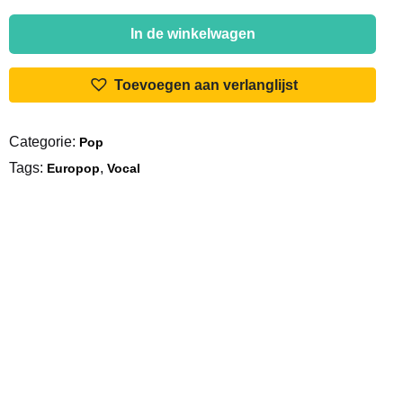
Saskia
&
In de winkelwagen
Serge
-
Toevoegen aan verlanglijst
Baby,
I'll
Categorie:
Pop
Give
Tags:
,
You
Europop
Vocal
Everything
/
I
Will
Always
Love
You
aantal