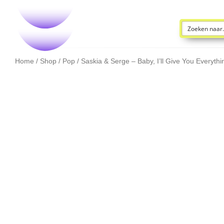
Home
/
Shop
/
Pop
/ Saskia & Serge – Baby, I’ll Give You Everythi