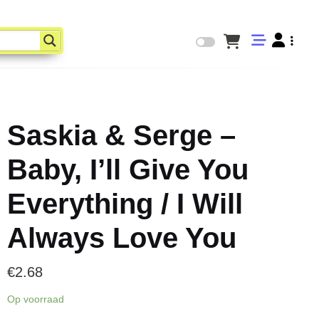
Saskia & Serge –
Baby, I’ll Give You
Everything / I Will
Always Love You
€
2.68
Op voorraad