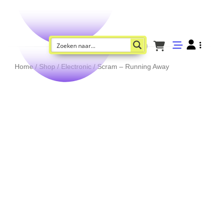
Home
/
Shop
/
Electronic
/ Scram – Running Away