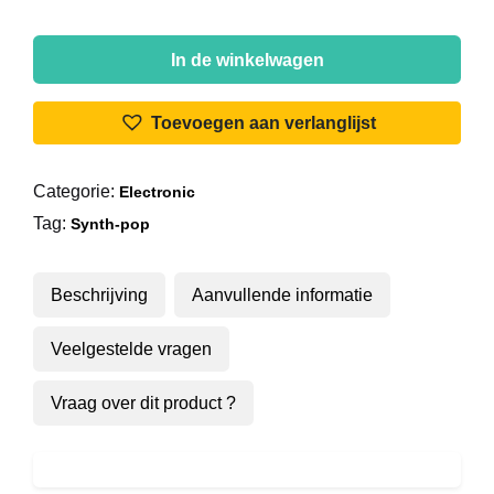
Secret
Service
In de winkelwagen
-
Flash
Toevoegen aan verlanglijst
In
The
Categorie:
Electronic
Night
Tag:
aantal
Synth-pop
Beschrijving
Aanvullende informatie
Veelgestelde vragen
Vraag over dit product ?