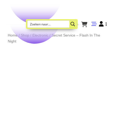
Home
/
Shop
/
Electronic
/ Secret Service – Flash In The
Night