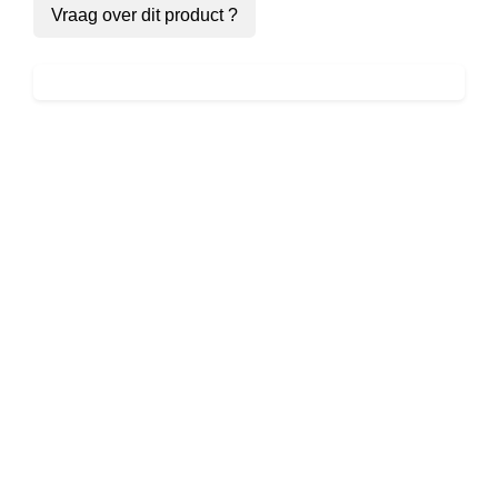
Vraag over dit product ?
Tate McRae –
Hung Up On
You