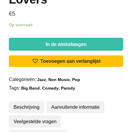
€
5
Op voorraad
Spike
Jones
In de winkelwagen
And
His
Toevoegen aan verlanglijst
City
Slickers
Categorieën:
,
,
Jazz
Non Music
Pop
-
Tags:
,
,
Thank
Big Band
Comedy
Parody
You
Music
Beschrijving
Aanvullende informatie
Lovers
aantal
Veelgestelde vragen