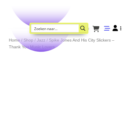
Home
/
Shop
/
Jazz
/ Spike Jones And His City Slickers –
Thank You Music Lovers