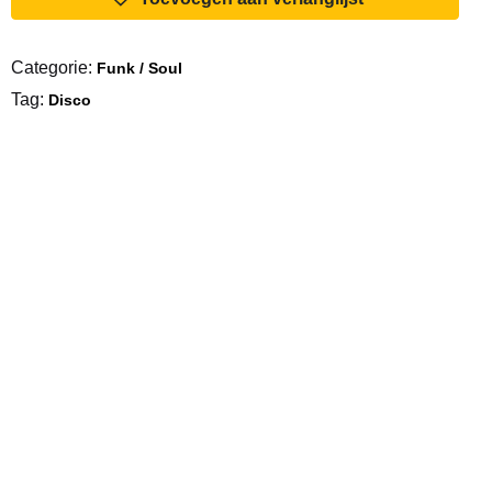
I've
Got
Categorie:
Funk / Soul
The
Tag:
Need
Disco
aantal