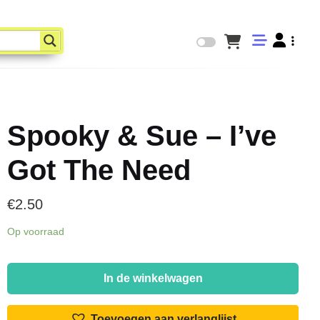
Spooky & Sue – I’ve
Got The Need
€
2.50
Op voorraad
Spooky
&
In de winkelwagen
Sue
-
Toevoegen aan verlanglijst