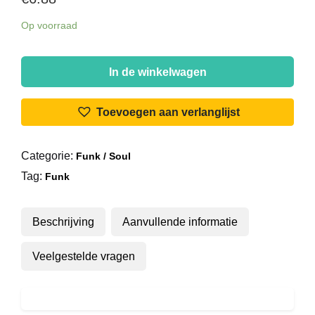
Op voorraad
Stretch
-
In de winkelwagen
Why
Did
Toevoegen aan verlanglijst
You
Do
Categorie:
Funk / Soul
It
Tag:
/
Funk
Write
Me
Beschrijving
Aanvullende informatie
A
Note
Veelgestelde vragen
aantal