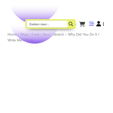
Home
/
Shop
/
Funk / Soul
/ Stretch – Why Did You Do It /
Write Me A Note