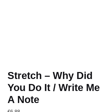
Stretch – Why Did
You Do It / Write Me
A Note
€
6.88