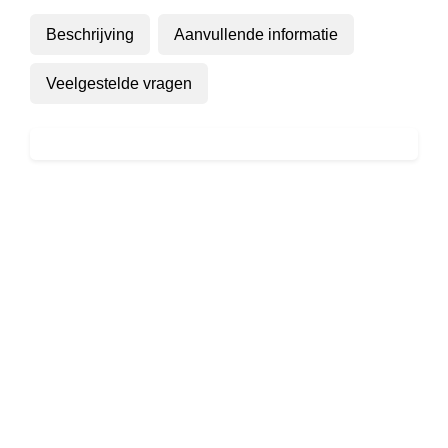
(Carabiniers
Beschrijving
Aanvullende informatie
And
Greys)
Veelgestelde vragen
-
Amazing
Grace
aantal