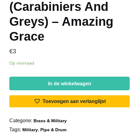
(Carabiniers And
Greys) – Amazing
Grace
€
3
Op voorraad
The
Military
In de winkelwagen
Band
Of
Toevoegen aan verlanglijst
The
Royal
Categorie:
Brass & Military
Scots
Tags:
,
Dragoon
Military
Pipe & Drum
Guards